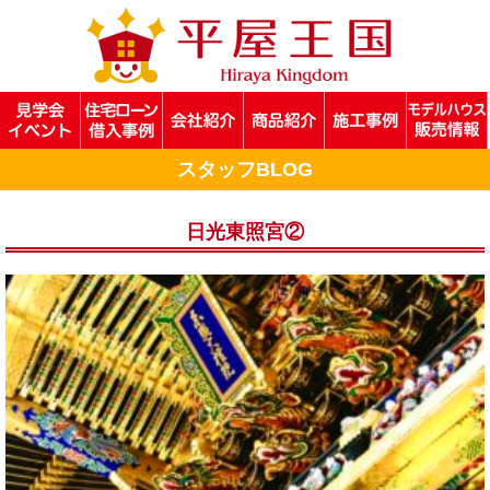
スタッフBLOG
日光東照宮②