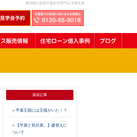
新潟県の新築平屋住宅専門店-平屋王国
最新記事
»
平屋王国には王様がいた！？
»
【平屋と気分屋。】建替えに
ついて