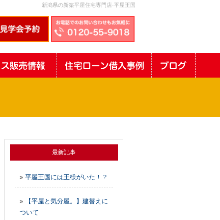
新潟県の新築平屋住宅専門店-平屋王国
最新記事
»
平屋王国には王様がいた！？
»
【平屋と気分屋。】建替えに
ついて