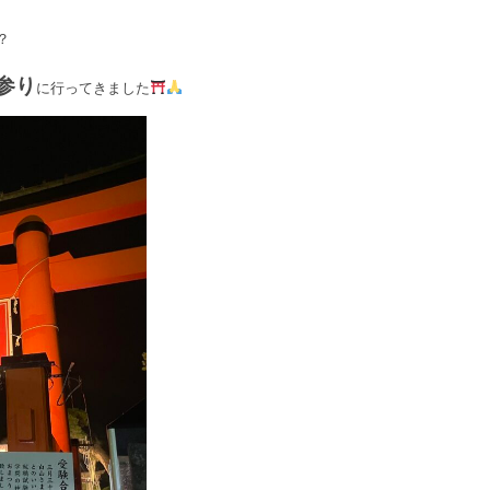
？
参り
に行ってきました