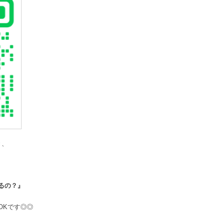
き、
るの？』
OKです◎◎