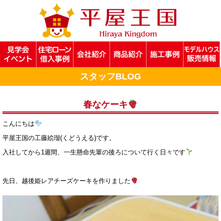
スタッフBLOG
春なケーキ
こんにちは
平屋王国の工藤絵瑠(くどうえる)です。
入社してから1週間、一生懸命先輩の後ろについて行く日々です
先日、越後姫レアチーズケーキを作りました