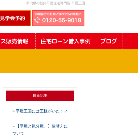
新潟県の新築平屋住宅専門店-平屋王国
最新記事
»
平屋王国には王様がいた！？
»
【平屋と気分屋。】建替えに
ついて