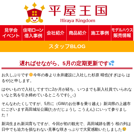
スタッフBLOG
遅ればせながら、5月の定期更新です
お久しぶりです
今年の春より永井建設に入社した杉原 晴也(すぎはら は
るや)と申します。
はやいもので入社してすでに2か月が経ち、いつまでも新入社員でいられな
いなと気を引き締めているところです(-_-;)
そんなわたくしですが、5月に（GWのお仕事を乗り越え）新潟県の上越市
にございます高田城址公園(たかだじょうし こうえん) にいって参りまし
た！
新潟生まれ新潟育ちですが、今回が初の観光で、高田城跡を囲う 桜の列は
日中でも迫力を損なわない見事な咲きっぷりで大変感動いたしました