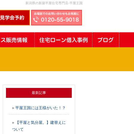
新潟県の新築平屋住宅専門店-平屋王国
最新記事
»
平屋王国には王様がいた！？
»
【平屋と気分屋。】建替えに
ついて