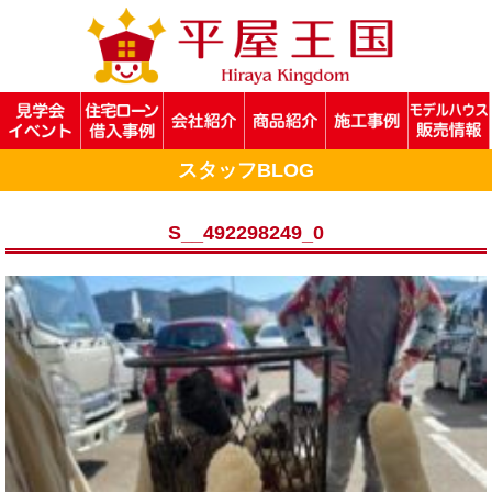
スタッフBLOG
S__492298249_0