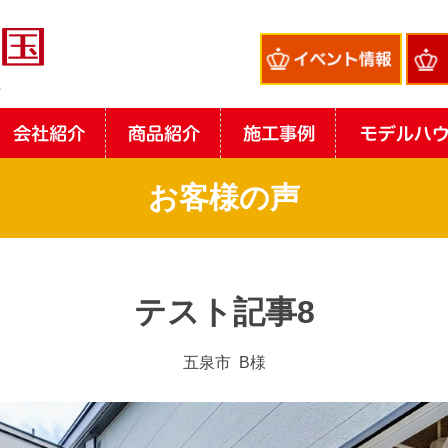
お客様の声
テスト記事8
五泉市
B様