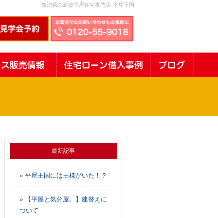
新潟県の新築平屋住宅専門店-平屋王国
最新記事
»
平屋王国には王様がいた！？
»
【平屋と気分屋。】建替えに
ついて